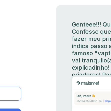
Genteee!!! Qu
Confesso que
fazer meu pri
indica passo 
famoso "vapt
vai tranquilo
explicadinho!
criadores! Pa
Luciana