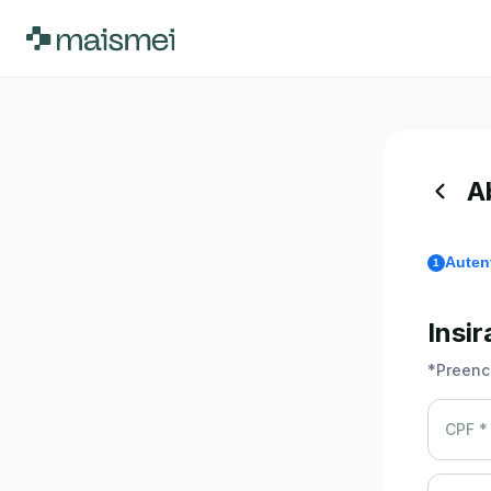
A
Auten
1
Insi
*
Preenc
CPF *