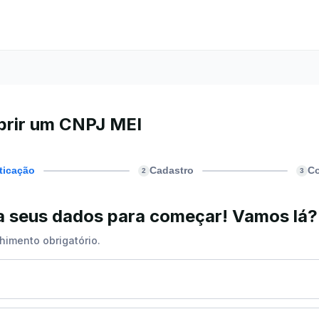
brir um CNPJ MEI
ticação
Cadastro
C
2
3
ra seus dados para começar! Vamos lá?
himento obrigatório.