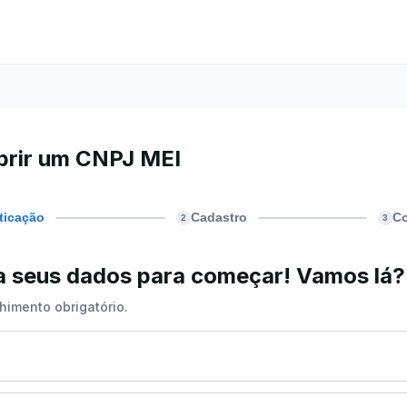
brir um CNPJ MEI
ticação
Cadastro
C
2
3
ra seus dados para começar! Vamos lá?
himento obrigatório.