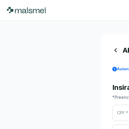
A
Auten
1
Insi
*
Preenc
CPF *