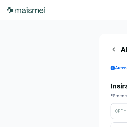
A
Auten
1
Insi
*
Preenc
CPF *