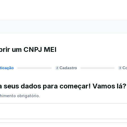
brir um CNPJ MEI
ticação
Cadastro
C
2
3
ra seus dados para começar! Vamos lá?
himento obrigatório.