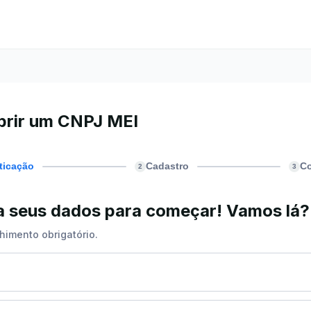
brir um CNPJ MEI
ticação
Cadastro
C
2
3
ra seus dados para começar! Vamos lá?
himento obrigatório.