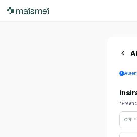
A
Auten
1
Insi
*
Preenc
CPF *