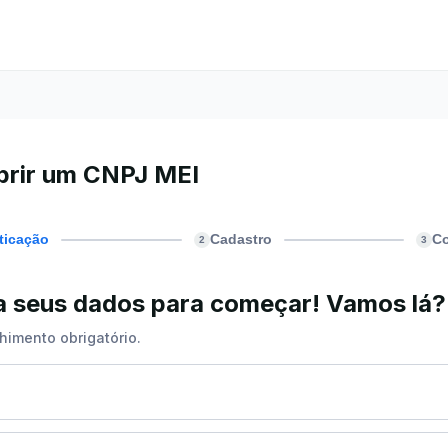
brir um CNPJ MEI
ticação
Cadastro
C
2
3
ra seus dados para começar! Vamos lá?
himento obrigatório.