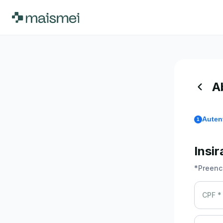
A
Auten
1
Insi
*
Preenc
CPF *