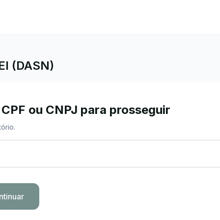
EI (DASN)
 CPF ou CNPJ para prosseguir
ório.
ntinuar