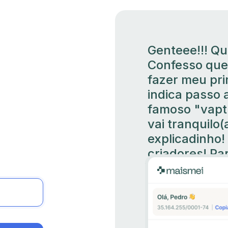
Genteee!!! Qu
Confesso que
fazer meu pri
indica passo 
famoso "vapt
vai tranquilo
explicadinho!
criadores! Pa
Luciana