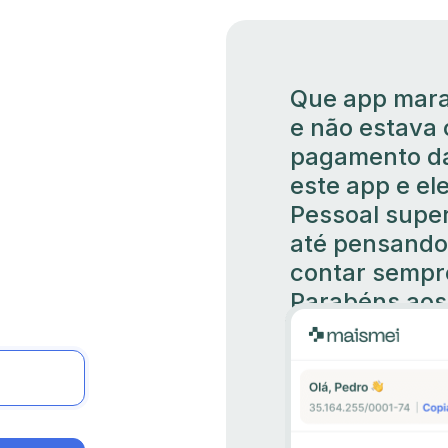
Que app marav
e não estava 
pagamento da
este app e el
Pessoal super
até pensando
contar sempr
Parabéns aos 
Adriana Nunes