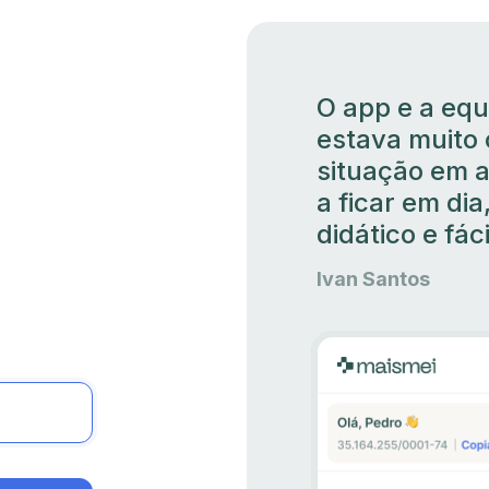
O app e a equ
estava muito 
situação em a
a ficar em dia
didático e fác
Ivan Santos