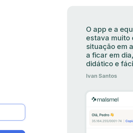
O app e a equ
estava muito 
situação em a
a ficar em dia
didático e fác
Ivan Santos