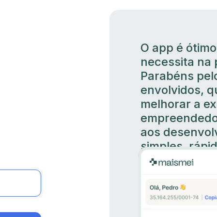
O app é ótimo
necessita na
Parabéns pelo
envolvidos, q
melhorar a e
empreendedor
aos desenvolv
simples, rápi
Marta Martins